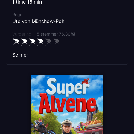
1 time 16 min
sammen.
Regi
Ute von Münchow-Pohl
Vurdering:
(5 stemmer 76.80%)
Se mer
Språk
NO
Sjanger
Animation
Komedie
Familiefilm
Distributør
Manymore AS