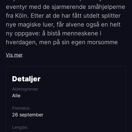
eventyr med de sjarmerende småhjelperne
fra Köln. Etter at de har fått utdelt splitter
nye magiske luer, får alvene også en helt
ny oppgave: å bistå menneskene i
hverdagen, men på sin egen morsomme
og kreative måte.
Vis mer
Alt ser lyst ut, helt til et hensynsløst
selskap vil utnytte alvenes krefter for å
Detaljer
tjene penger. Nå må Super Alvene finne
Aldersgrense
motet til å gå ut av skyggene, bruke
Alle
evnene sine og lære å stole på hverandre.
Premiere
Med en blanding av humor, action og
26 september
varme viser filmen at selv de minste kan
Lengde
gjøre en stor forskjell – så lenge de holder