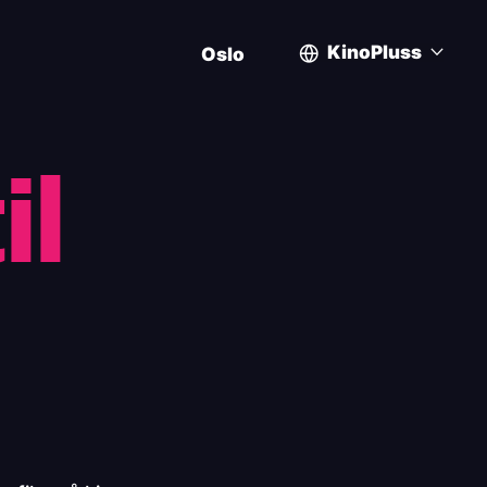
KinoPluss
Oslo
User
account
il
menu