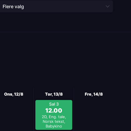
Flere valg
Ons, 12/8
Tor, 13/8
Fre, 14/8
Sal 3
12.00
2D, Eng. tale,
Norsk tekst,
Babykino