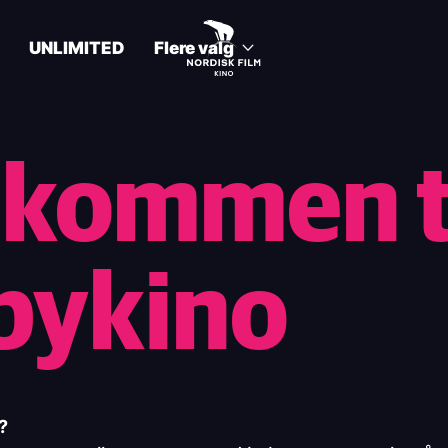
UNLIMITED
Flere valg
lkommen t
bykino
o?