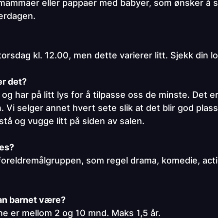
 mammaer eller pappaer med babyer, som ønsker å se
hverdagen.
orsdag kl. 12.00, men dette varierer litt. Sjekk din l
er det?
g har på litt lys for å tilpasse oss de minste. Det er 
. Vi selger annet hvert sete slik at det blir god plass
å stå og vugge litt på siden av salen.
ses?
 foreldremålgruppen, som regel drama, komedie, acti
an barnet være?
ne er mellom 2 og 10 mnd. Maks 1,5 år.