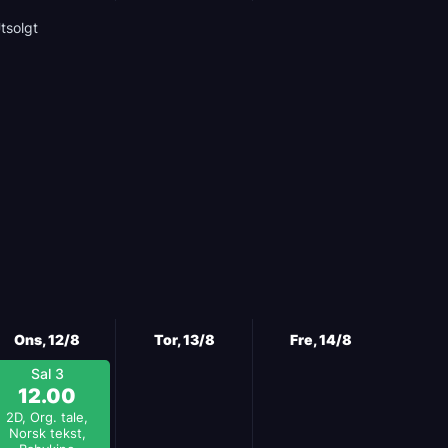
tsolgt
Ons, 12/8
Tor, 13/8
Fre, 14/8
Sal 3
12.00
2D, Org. tale,
Norsk tekst,