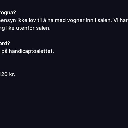
 vogna?
nsyn ikke lov til å ha med vogner inn i salen. Vi har 
g like utenfor salen.
bord?
d på handicaptoalettet.
120 kr.