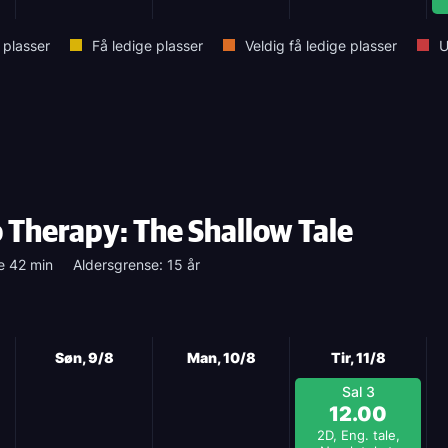
 plasser
Få ledige plasser
Veldig få ledige plasser
U
 Therapy: The Shallow Tale
e 42 min
Aldersgrense: 15 år
Søn, 9/8
Man, 10/8
Tir, 11/8
Sal 3
12.00
2D, Eng. tale,