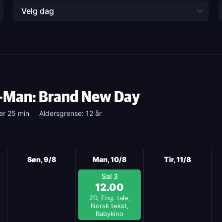
Velg dag
-Man: Brand New Day
er 25 min
Aldersgrense: 12 år
Søn, 9/8
Man, 10/8
Tir, 11/8
Sal 3
12.00
2D, Eng. tale,
Norsk tekst,
Babykino