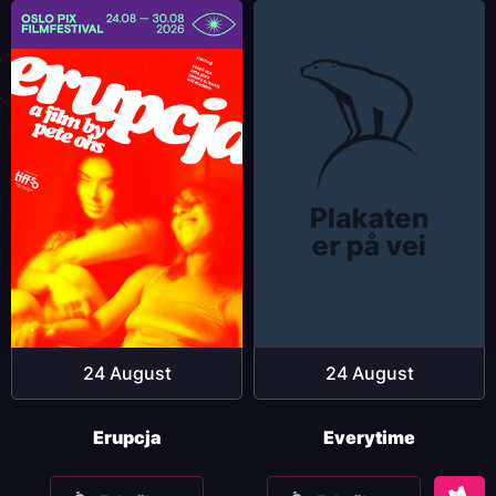
24 August
24 August
Erupcja
Everytime
Kjøp