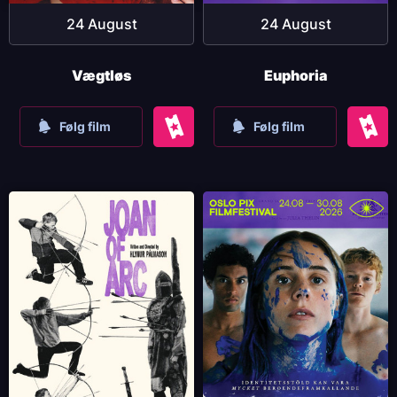
24 August
24 August
Vægtløs
Euphoria
Kjøp
Kjøp
Følg film
Følg film