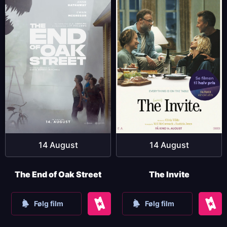
14 August
14 August
The End of Oak Street
The Invite
Kjøp
Kjøp
Følg film
Følg film