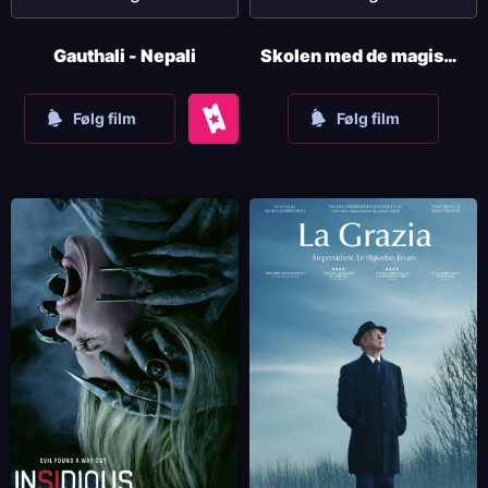
Gauthali - Nepali
Skolen med de magiske dyrene - Filmen
Kjøp
Følg film
Følg film