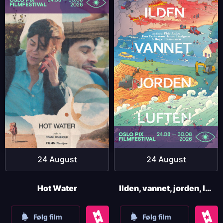
24 August
24 August
Hot Water
Ilden, vannet, jorden, luften
Kjøp
Kjøp
Følg film
Følg film