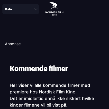
Skip
to
main
content
Paragraphs
Annonse
Kommende filmer
Her viser vi alle kommende filmer med
premiere hos Nordisk Film Kino.
Det er imidlertid ennå ikke sikkert hvilke
kinoer filmene vil bli vist på.