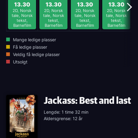
13.30
13.30
13.30
13.30
2D, Norsk
2D, Norsk
2D, Norsk
2D, Norsk
tale, Norsk
tale, Norsk
tale, Norsk
tale, Norsk
tekst,
tekst,
tekst,
tekst,
Barnefilm
Barnefilm
Barnefilm
Barnefilm
Mange ledige plasser
Få ledige plasser
Veldig få ledige plasser
Utsolgt
Jackass: Best and last
Lengde: 1 time 32 min
Aldersgrense: 12 år