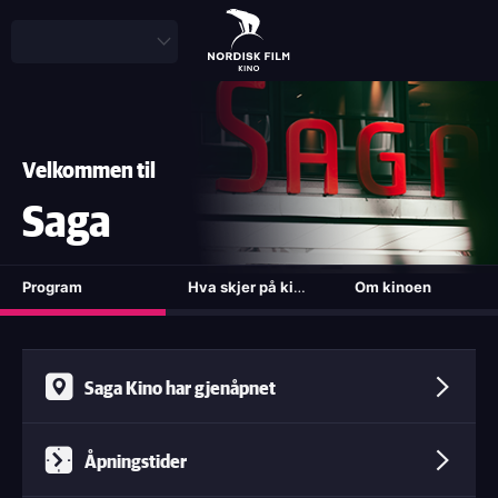
Skip
to
Alle dager: kl. 10.00 - 22.00
main
content
Stortingsgata 28
Velkommen til
0161 Oslo
Saga
Kontakt oss
Program
Hva skjer på kino?
Om kinoen
(active tab)
Saga Kino har gjenåpnet
Åpningstider