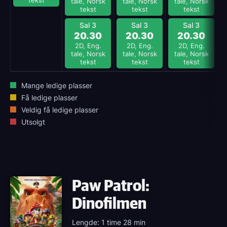
tekst
tale, Norsk
tale, Norsk
tale, Norsk
tekst
tekst
tekst
Sal 3
Sal 3
Sal 3
20.30
20.30
20.30
2D, Eng.
2D, Eng.
2D, Eng.
tale, Norsk
tale, Norsk
tale, Norsk
tekst
tekst
tekst
Mange ledige plasser
Få ledige plasser
Veldig få ledige plasser
Utsolgt
Paw Patrol:
Dinofilmen
Lengde: 1 time 28 min