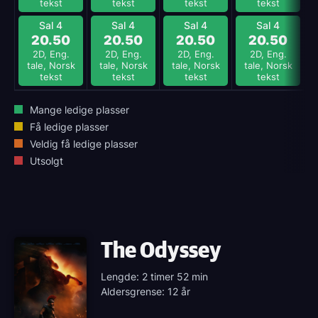
tekst
tekst
tekst
tekst
Sal 4
Sal 4
Sal 4
Sal 4
20.50
20.50
20.50
20.50
2D, Eng.
2D, Eng.
2D, Eng.
2D, Eng.
tale, Norsk
tale, Norsk
tale, Norsk
tale, Norsk
tekst
tekst
tekst
tekst
Mange ledige plasser
Få ledige plasser
Veldig få ledige plasser
Utsolgt
The Odyssey
Lengde: 2 timer 52 min
Aldersgrense: 12 år