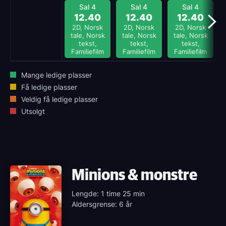
Sal 4
Sal 4
Sal 4
12.40
12.40
12.40
2D, Norsk
2D, Norsk
2D, Norsk
tale, Norsk
tale, Norsk
tale, Norsk
tekst,
tekst,
tekst,
Familiefilm
Familiefilm
Familiefilm
Mange ledige plasser
Få ledige plasser
Veldig få ledige plasser
Utsolgt
Minions & monstre
Lengde: 1 time 25 min
Aldersgrense: 6 år