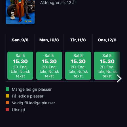
Aldersgrense: 12 år
Neste
Søn, 9/8
Man, 10/8
Tir, 11/8
Ons, 12/8
Sal 5
Sal 5
Sal 5
Sal 5
15.30
15.30
15.30
15.30
2D, Eng.
2D, Eng.
2D, Eng.
2D, Eng.
tale, Norsk
tale, Norsk
tale, Norsk
tale, Norsk
tekst
tekst
tekst
tekst
Mange ledige plasser
Få ledige plasser
Veldig få ledige plasser
Utsolgt