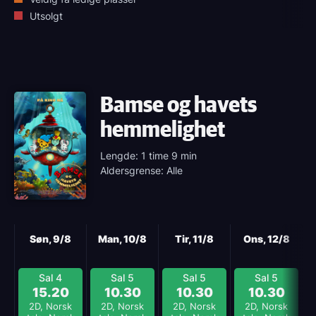
Utsolgt
Bamse og havets
hemmelighet
Lengde: 1 time 9 min
Aldersgrense: Alle
Neste
Søn, 9/8
Man, 10/8
Tir, 11/8
Ons, 12/8
Sal 4
Sal 5
Sal 5
Sal 5
15.20
10.30
10.30
10.30
2D, Norsk
2D, Norsk
2D, Norsk
2D, Norsk