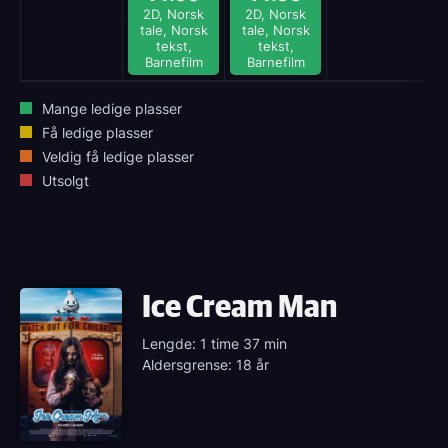
2D, Norsk
2D, Norsk
tale, Norsk
tale, Norsk
tekst,
tekst,
Barnefilm
Barnefilm
Mange ledige plasser
Få ledige plasser
Veldig få ledige plasser
Utsolgt
Ice Cream Man
Lengde: 1 time 37 min
Aldersgrense: 18 år