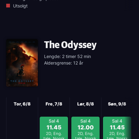
Utsolgt
The Odyssey
Lengde: 2 timer 52 min
Aldersgrense: 12 år
Neste
Tor, 6/8
Fre, 7/8
Lør, 8/8
Søn, 9/8
Sal 4
Sal 4
Sal 4
11.45
12.00
11.45
2D, Eng.
2D, Eng.
2D, Eng.
tale, Norsk
tale, Norsk
tale, Norsk