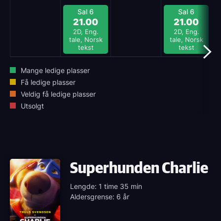
Sal 6
Sal 6
21.00
21.00
2D, Eng.
2D, Eng.
tale, Norsk
tale, Norsk
tekst
tekst
Mange ledige plasser
Få ledige plasser
Veldig få ledige plasser
Utsolgt
Superhunden Charlie
Lengde: 1 time 35 min
Aldersgrense: 6 år