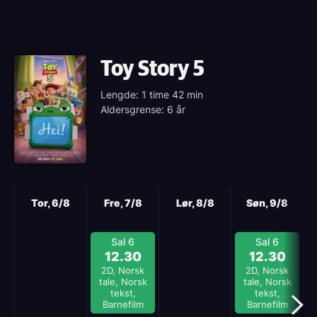
Toy Story 5
Lengde: 1 time 42 min
Aldersgrense: 6 år
Neste
Tor, 6/8
Fre, 7/8
Lør, 8/8
Søn, 9/8
Sal 6
Sal 6
12.30
12.30
2D, Norsk
2D, Norsk
tale, Norsk
tale, Norsk
tekst,
tekst,
Barnefilm
Barnefilm