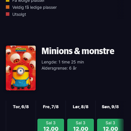
Få ledige plasser
Veldig få ledige plasser
Utsolgt
Minions & monstre
Lengde: 1 time 25 min
Aldersgrense: 6 år
Neste
Tor, 6/8
Fre, 7/8
Lør, 8/8
Søn, 9/8
Sal 3
Sal 3
Sal 3
12.00
12.00
12.00