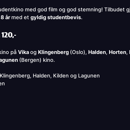
 studentkino med god film og god stemning! Tilbudet gj
18 år
med et
gyldig studentbevis
.
. 120,-
kino på
Vika
og
Klingenberg
(Oslo),
Halden
,
Horten
,
agunen
(Bergen) kino.
 Klingenberg, Halden, Kilden og Lagunen
en