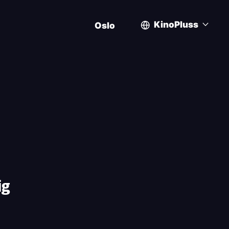
KinoPluss
Oslo
User
account
menu
ig