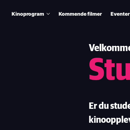
Skip
to
Kinoprogram
Kommende filmer
Eventer
main
content
Main
navigation
Velkommen
St
Er du stude
kinoopple