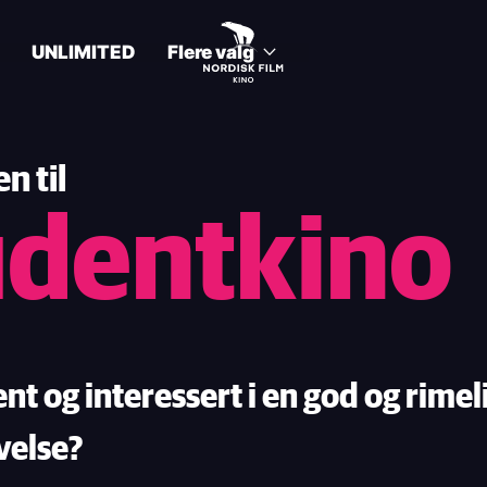
UNLIMITED
Flere valg
 til
udentkino
nt og interessert i en god og rimel
velse?