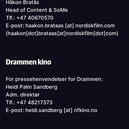
Håkon Bratås
Head of Content & SoMe
Tlf.: +47 40670570
E-post:
haakon.brataas
[at]
nordiskfilm.com
(haakon[dot]brataas[at]nordiskfilm[dot]com)
Drammen kino
For pressehenvendelser for Drammen:
Heidi Palm Sandberg
Adm. direktør
Tlf.: +47
48217373
E-post:
heidi.sandberg
[at]
nfkino.no