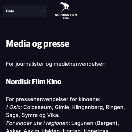
Skip
to
main
content
Media og presse
For journalister og mediehenvendelser:
Nordisk Film Kino
For pressehenvendelser for kinoene:
I Oslo;
Colosseum, Gimle, Klingenberg, Ringen,
Saga, Symra og Vika.
For kinoer ute i regionen:
Lagunen (Bergen),
Asker, Askim, Halden, Horten, Hønefoss,