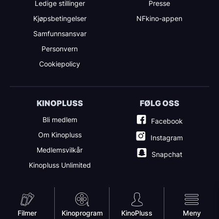
Ledige stillinger
Presse
Kjøpsbetingelser
NFkino-appen
Samfunnsansvar
Personvern
Cookiepolicy
KINOPLUSS
FØLG OSS
Bli medlem
Facebook
Om Kinopluss
Instagram
Medlemsvilkår
Snapchat
Kinopluss Unlimited
Mobile
Filmer
Kinoprogram
KinoPluss
Meny