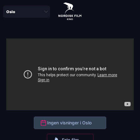
Skip
to
main
content
Ingen visninger i Oslo
Følg film