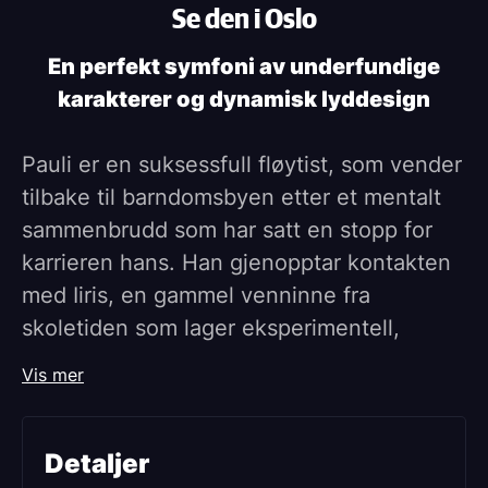
Se den i Oslo
En perfekt symfoni av underfundige
karakterer og dynamisk lyddesign
Pauli er en suksessfull fløytist, som vender
tilbake til barndomsbyen etter et mentalt
sammenbrudd som har satt en stopp for
karrieren hans. Han gjenopptar kontakten
med Iiris, en gammel venninne fra
skoletiden som lager eksperimentell,
støybasert musikk. Pauli er fascinert av
Vis mer
hennes uformelle tilnærming til musikken
og legger gradvis perfeksjonismen fra seg
og blir med henne i sonisk,
Detaljer