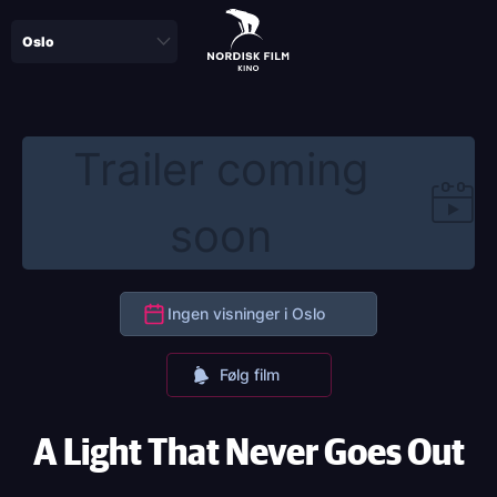
Skip
to
main
content
Trailer coming
soon
Ingen visninger i Oslo
Følg film
A Light That Never Goes Out