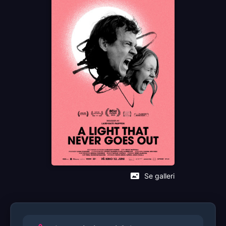
Anna Rosaliina Kauno
Jarkko Pajunen
Språk
FI
Sjanger
Drama
Komedie
Distributør
Ymer Media
Se galleri