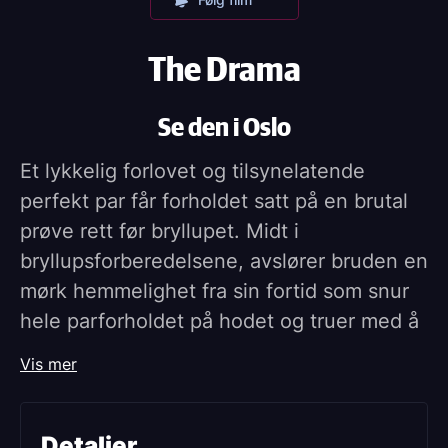
The Drama
Se den i Oslo
Et lykkelig forlovet og tilsynelatende
perfekt par får forholdet satt på en brutal
prøve rett før bryllupet. Midt i
bryllupsforberedelsene, avslører bruden en
mørk hemmelighet fra sin fortid som snur
hele parforholdet på hodet og truer med å
ødelegge alt.
Vis mer
The Drama er en mørk, men svært
underholdende romantisk komedie med
Detaljer