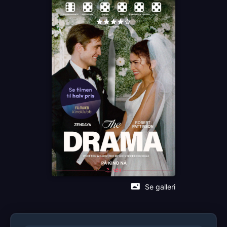
Språk
EN
Sjanger
Drama
Romantikk
Distributør
Nordisk Film Distribusjon
Se galleri