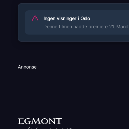
Children's Movie
Animation
Adventure
Ingen visninger i Oslo
Denne filmen hadde premiere 21. March 
Distributør
Another World Entertainment
Annonse