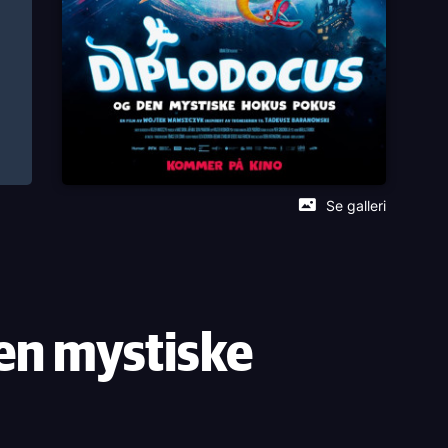
Se galleri
en mystiske