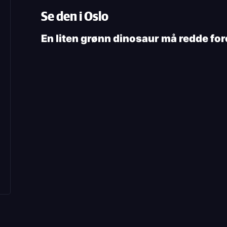
Se den i Oslo
En liten grønn dinosaur må redde for