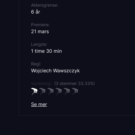
Aldersgrense
6 år
Premiere
21 mars
Lengde
1 time 30 min
Regi
Wojciech Wawszczyk
Vurdering:
(3 stemmer 33.33%)
Se mer
Originaltittel
Diplodocus
Sjanger
Familiefilm