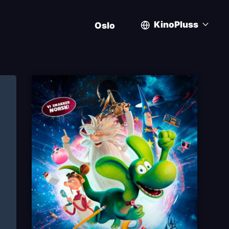
KinoPluss
Oslo
User
account
menu