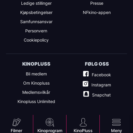
Ledige stillinger
Presse
Kjøpsbetingelser
NFkino-appen
Samfunnsansvar
Personvern
Cookiepolicy
KINOPLUSS
FØLG OSS
Bli medlem
Facebook
Om Kinopluss
Instagram
Medlemsvilkår
Snapchat
Kinopluss Unlimited
Mobile
Filmer
Kinoprogram
KinoPluss
Meny