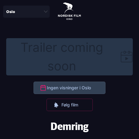
Skip
to
main
content
Trailer coming
soon
Ingen visninger i Oslo
Følg film
Demring