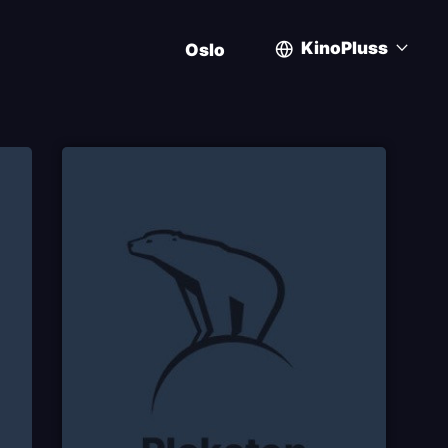
KinoPluss
Oslo
User
account
menu