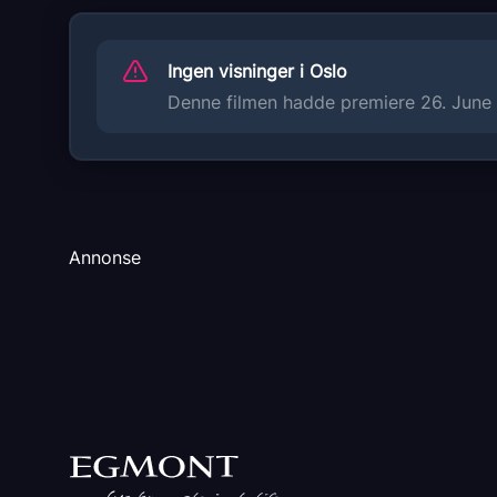
Originaltittel
CON CITY
Ingen visninger i Oslo
Språk
Denne filmen hadde premiere 26. June 2
TA
Sjanger
Komedie
Krim
Drama
Annonse
Distributør
Uavhengig distribusjon