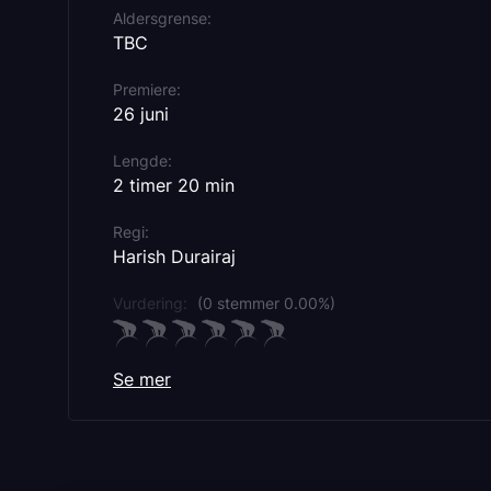
Aldersgrense
TBC
Premiere
26 juni
Lengde
2 timer 20 min
Regi
Harish Durairaj
Vurdering:
(0 stemmer 0.00%)
Se mer
Rollebesetning
Yogi Babu
Arjun Das
Anna Ben