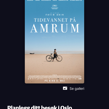
Laura Tonke
Språk
DE
Sjanger
Drama
Distributør
Arthaus
Se galleri
Planlegg ditt besøk i Oslo