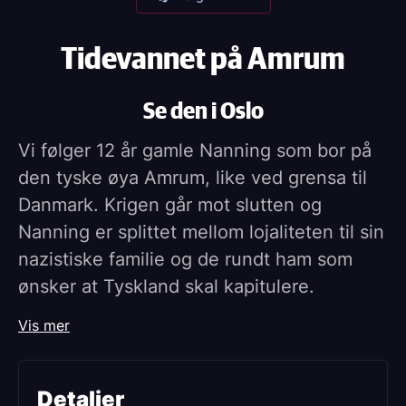
Tidevannet på Amrum
Se den i Oslo
Vi følger 12 år gamle Nanning som bor på
den tyske øya Amrum, like ved grensa til
Danmark. Krigen går mot slutten og
Nanning er splittet mellom lojaliteten til sin
nazistiske familie og de rundt ham som
ønsker at Tyskland skal kapitulere.
En stemningsfull film om skyld, tilhørighet
Vis mer
og en oppvekst i skyggen av krigen.
Detaljer