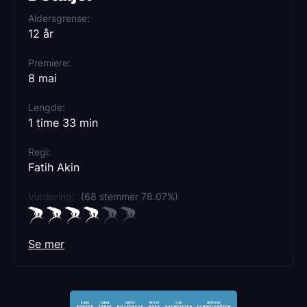
Aldersgrense
12 år
Premiere
8 mai
Lengde
1 time 33 min
Regi
Fatih Akin
Vurdering:
(68 stemmer 78.07%)
Se mer
Rollebesetning
Diane Kruger
Matthias Schweighöfer
Jasper Billerbeck