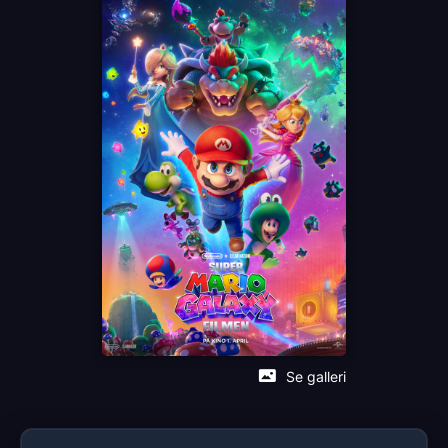
Anya Taylor-Joy
Brie Larson
Keegan-Michael Key
Charlie Day
Språk
NO
Sjanger
Animation
Distributør
United International Pictures
Se galleri