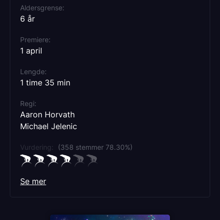
Aldersgrense
6 år
Premiere
1 april
Lengde
1 time 35 min
Regi
Aaron Horvath
Michael Jelenic
Vurdering:
(358 stemmer 78.30%)
Se mer
Rollebesetning
Jack Black
Chris Pratt
Benny Safdie