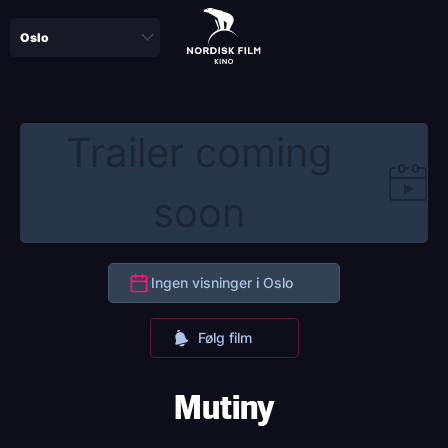
Skip
to
main
content
Trailer coming
soon
Ingen visninger i Oslo
Følg film
Mutiny