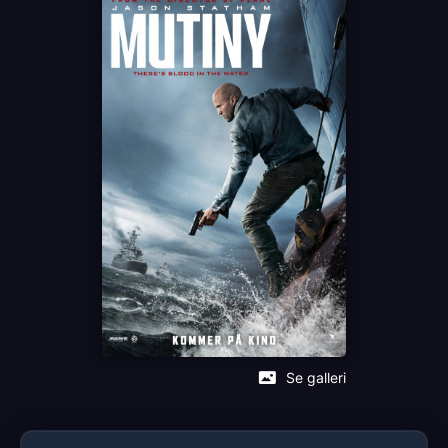
Språk
EN
Sjanger
Action
Distributør
Nordisk Film Distribusjon
Se galleri