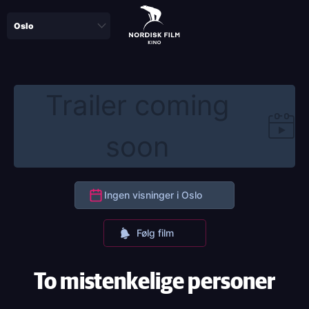
Skip
to
main
content
Trailer coming
soon
Ingen visninger i Oslo
Følg film
To mistenkelige personer