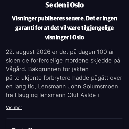
Se den i Oslo
Visninger publiseres senere. Det er ingen
garanti for at det vil være tilgjengelige
visninger i Oslo
22. august 2026 er det på dagen 100 år
siden de forferdelige mordene skjedde på
Vågård. Bakgrunnen for jakten
på to ukjente forbrytere hadde pågått over
en lang tid, Lensmann John Solumsmoen
fra Haug og lensmann Oluf Aalde i
Norderhov bar kun en politikølle som de
Vis mer
kunne forsvare seg med. I ettertid har
dette blitt stående som en av de største