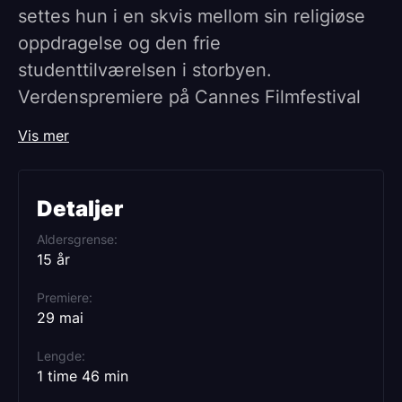
settes hun i en skvis mellom sin religiøse
oppdragelse og den frie
studenttilværelsen i storbyen.
Verdenspremiere på Cannes Filmfestival
Vinner av Queer Palm-prisen og prisen for
Vis mer
beste skuespillerinne.
Fatima er 17 år og lillesøster i en varm
Detaljer
fransk-algerisk familie. Vi følger henne idet
Aldersgrense
hun flytter hjemmefra, og starter på
15 år
universitetet i Paris. Hun dater, får venner
Premiere
og tar sine første, varsomme steg ut i
29 mai
voksenlivet. Men når Fatima oppdager en
Lengde
tiltrekning mot kvinner, utfordres følelsen
1 time 46 min
av lojalitet ovenfor hennes elskede