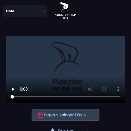
Skip
to
main
content
Ingen visninger i Oslo
Følg film