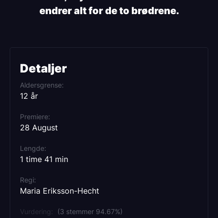
endrer alt for de to brødrene.
Detaljer
Aldersgrense
12 år
Premiere
28 August
Lengde
1 time 41 min
Regi
Maria Eriksson-Hecht
Vurdering:
(3 stemmer 94.67%)