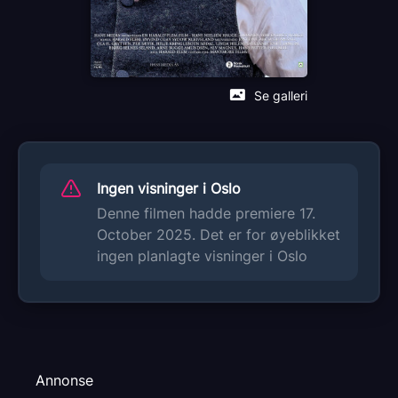
Sjanger
Dokumentar
Begrunnelse for aldersgrense
Se galleri
Denne filmen inneholder ingen scener som
antas å være skadelige for barn. Den blir derfor
tillatt for alle.
Distributør
Ingen visninger i Oslo
Manymore AS
Denne filmen hadde premiere 17.
October 2025. Det er for øyeblikket
ingen planlagte visninger i Oslo
Annonse