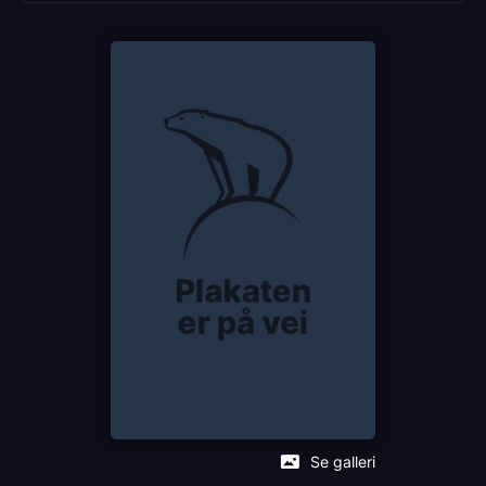
Distributør
Felles registrering for annet enn film (QLT)
Se galleri