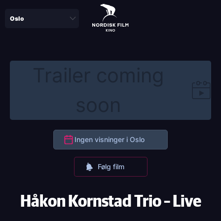
Skip
to
main
content
Trailer coming
soon
Ingen visninger i Oslo
Følg film
Håkon Kornstad Trio – Live