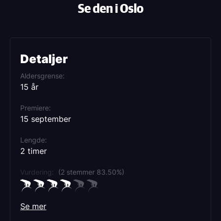
Se den i Oslo
Detaljer
Aldersgrense
15 år
Premiere
15 september
Lengde
2 timer
Vurdering:
(2 stemmer 83.50%)
Se mer
Sjanger
Musikkfilm