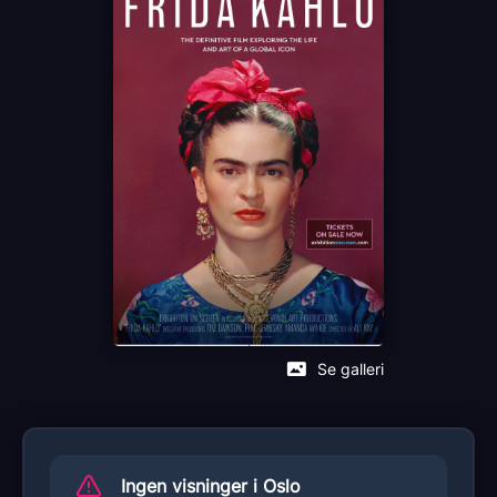
utenkelig, tar vi en grundig titt på
nøkkelverk fra hele karrieren hennes.
Gjennom Kahlos egne brev får vi et unikt
innblikk i hennes innerste følelser og
oppdager symbolikken og
hemmelighetene som ligger skjult i
kunsten hennes.
Exhibition on Screen kombinerer intervjuer
med eksperter og personer som kjente
henne, engasjerende kommentarer og en
Se galleri
detaljert utforskning av kunsten hennes.
Denne nye utgaven inkluderer også
eksklusivt bonusmateriale fra 2026-
utstillingen ved Tate. Resultatet er en
Ingen visninger i Oslo