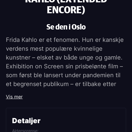
ENCORE)
Se den i Oslo
Frida Kahlo er et fenomen. Hun er kanskje
verdens mest populære kvinnelige
kunstner – elsket av både unge og gamle.
Exhibition on Screen sin prisbelønte film –
som først ble lansert under pandemien til
et begrenset publikum – er tilbake etter
stor etterspørsel, nå med et spennende
Vis mer
nytt tillegg fra den spektakulære
utstillingen «Frida Kahlo: the Making of an
Icon» ved Tate Britain og MFA Houston.
Detaljer
Filmen kommer tilbake på kino i mai 2026,
Aldersgrense