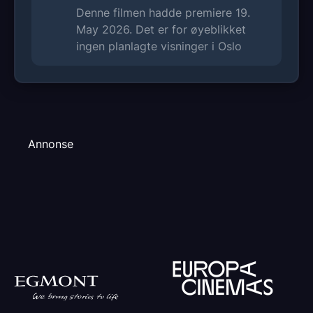
Denne filmen hadde premiere 19.
personlig og intim film som gir privilegert
May 2026. Det er for øyeblikket
tilgang til hennes verk, hjem og atelier, og
ingen planlagte visninger i Oslo
som fremhever kilden til hennes
grenseløse kreativitet, ukuelige styrke og
unike livsglede, skjønnhet og
revolusjonsånd.
Annonse