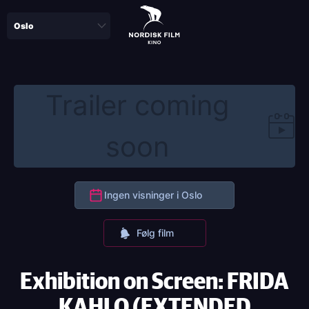
Skip
to
main
content
Trailer coming
soon
Ingen visninger i Oslo
Følg film
Exhibition on Screen: FRIDA
KAHLO (EXTENDED