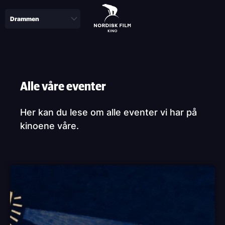
Skip
to
main
content
Paragraphs
Alle våre eventer
Her kan du lese om alle eventer vi har på
kinoene våre.