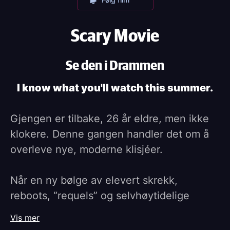
Scary Movie
Se den i Drammen
I know what you'll watch this summer.
Gjengen er tilbake, 26 år eldre, men ikke
klokere. Denne gangen handler det om å
overleve nye, moderne klisjéer.
Når en ny bølge av elevert skrekk,
reboots, “requels” og selvhøytidelige
horrorfilmer tar over popkulturen, havner
Vis mer
gjengen midt i kaoset. De må navigere alt