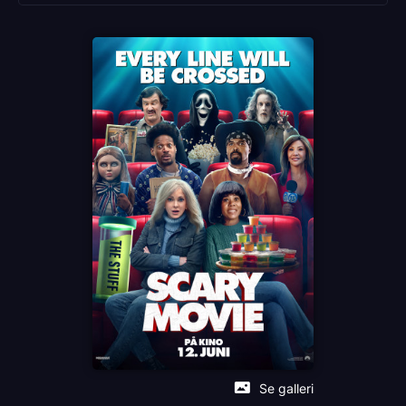
Anna Faris
Marlon Wayans
Damon Wayans Jr.
Chris Elliott
Anthony Anderson
Språk
EN
Sjanger
Sort komedie
Distributør
United International Pictures
Se galleri