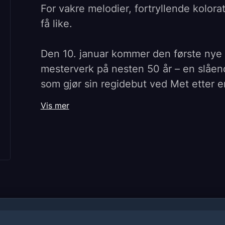
For vakre melodier, fortryllende kolorat
få like.
Den 10. januar kommer den første nye 
mesterverk på nesten 50 år – en slåen
som gjør sin regidebut ved Met etter 
Vis mer
Met har samlet et stjernelag av sangere
av Marco Armiliato.
Sopran Lisette Oropesa og tenor Lawre
av kjærlighet men splittet av de polit
borgerkrigen, med baryton Artur Ruciń
Elvira mot hennes vilje, og bassbaryto
sympatiske onkel Giorgio.