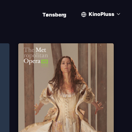
KinoPluss
Tønsberg
User
account
menu