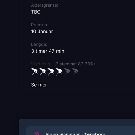
Aldersgrense
TBC
Premiere
10 Januar
Lengde
3 timer 47 min
Vurdering:
(3 stemmer 83.33%)
Se mer
Originaltittel
The Met Opera: I Puritani
Sjanger
Opera
Distributør
Uavhengig distribusjon
Ingen visninger i Tønsberg