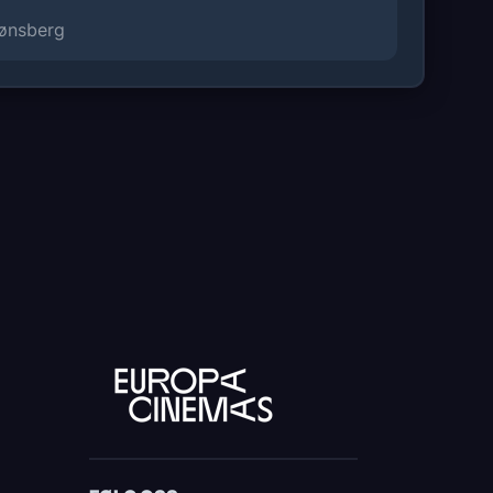
Tønsberg
e
wards