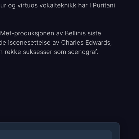
ur og virtuos vokalteknikk har I Puritani
Met-produksjonen av Bellinis siste
de iscenesettelse av Charles Edwards,
en rekke suksesser som scenograf.
 til de krevende hovedrollene, dirigert
nce Brownlee er Elvira og Arturo, forent
iske konfliktene under den engelske
ski som Riccardo, som er forlovet med
n Christian Van Horn som Elviras