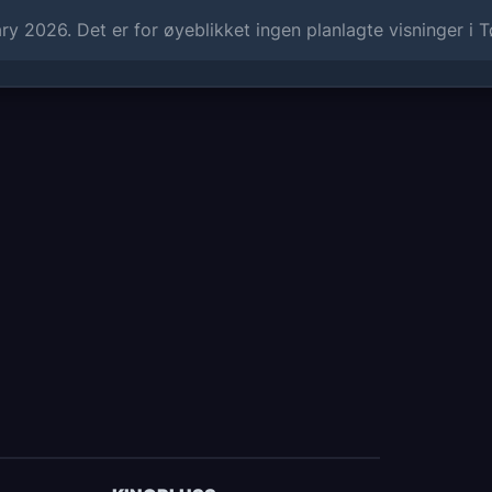
y 2026. Det er for øyeblikket ingen planlagte visninger i 
Rolleliste:
Dirigent: Marco Armiliato
Elvira Walton: Lisette Oropesa
Lord Arturo Talbot: Lawrence Brownle
Riccardo Forth: Artur Ruciński
Giorgio Walton: Christian Van Horn
Produksjon og scenografi: Charles Ed