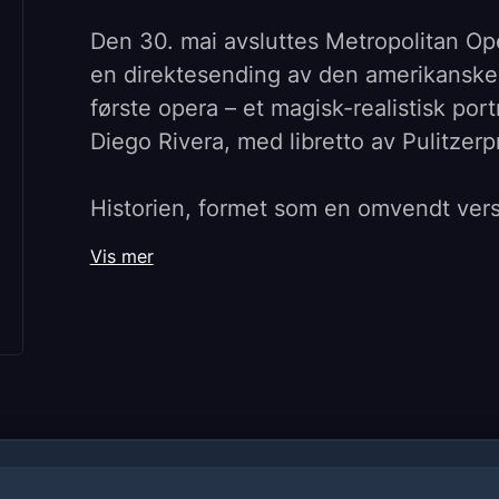
Den 30. mai avsluttes Metropolitan O
en direktesending av den amerikanske
første opera – et magisk-realistisk por
Diego Rivera, med libretto av Pulitzer
Historien, formet som en omvendt ver
skildrer Frida, sunget av den ledende
Vis mer
forlater underverdenen på De dødes da
baryton Carlos Álvarez.
Det beryktet kranglevorne paret gjenop
omfavner både lidenskapen og smerten,
levendes verden.