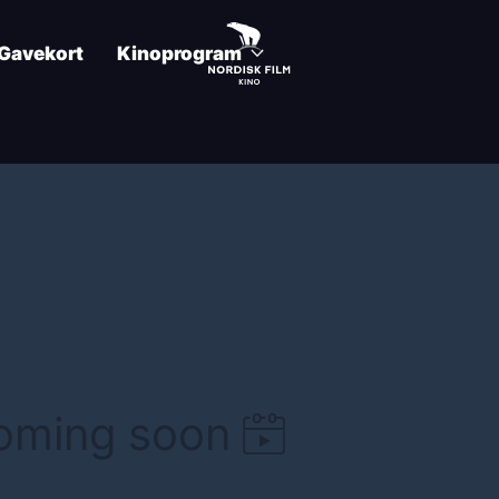
Gavekort
Kinoprogram
coming soon