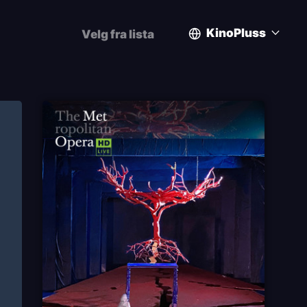
KinoPluss
Velg fra lista
User
account
menu