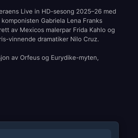
peraens Live in HD-sesong 2025–26 med
 komponisten Gabriela Lena Franks
trett av Mexicos malerpar Frida Kahlo og
pris-vinnende dramatiker Nilo Cruz.
sjon av Orfeus og Eurydike-myten,
 mezzosopranen Isabel Leonard, som
g og gjenforenes med Diego, spilt av
plever kort sin stormfulle kjærlighet,
 før de tar endelig farvel med de