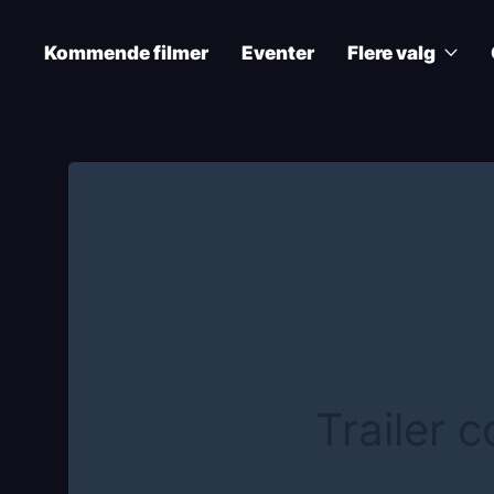
Skip
to
Kommende filmer
Eventer
Flere valg
main
content
Main
navigation
Trailer 