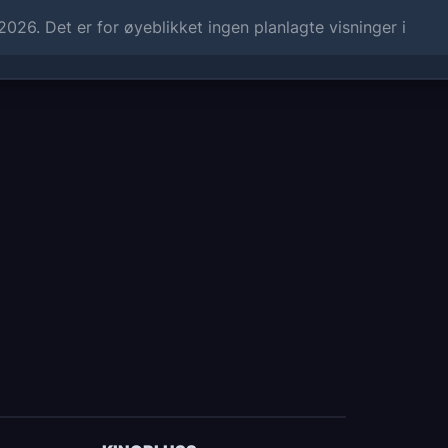
Musikksjef Yannick Nézet-Séguin diri
26. Det er for øyeblikket ingen planlagte visninger i
opera, et “selvsikkert, rikt forestilt p
farger og frisk individualitet” (Los Ang
Den livlige nye produksjonen, inspirert
regissert og koreografert av Deborah C
Rolleliste:
Dirigent: Yannick Nézet-Séguin
Catrina: Gabriella Reyes
Frida: Isabel Leonard
Leonardo: Nils Wanderer*