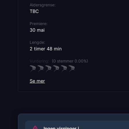
Aldersgrense
TBC
Premiere
30 mai
Lengde
2 timer 48 min
Vurdering:
(0 stemmer 0.00%)
Se mer
Originaltittel
The Met Opera: El Último Sueño de Frida y
Diego
Sjanger
Opera
Distributør
Ingen visninger i