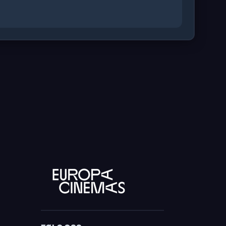
gerer denne Met-premieren av Franks
artitur” (The New Yorker) som “bobler av
eles Times).
 av Fridas og Diegos malerier, er
olker.