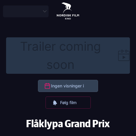
Skip
to
main
content
Trailer coming
soon
Ingen visninger i
Følg film
Flåklypa Grand Prix