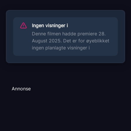
Men det koster mange penger å bygge en
bil, og dette er et selvfølgelig et problem.
Som ved et lykketreff befinner den
Ingen visninger i
Denne filmen hadde premiere 28.
søkkrike oljesjeiken Ben-Redic Fy Fazan
August 2025. Det er for øyeblikket
seg i Flåklypa akkurat da, og den
ingen planlagte visninger i
initiativrike og optimistiske Solan forstår at
sjeikens oljepenger kan finansiere Reodors
superbil.
Solan klarer å lokke sjeiken opp til
Annonse
sykkelverkstedet, og han ankommer i sin
gullbelagte Rolls Royce. Sammen med ham
kommer sjåføren og livvakten Emanuel
Desperados og magedanserinnen Soline,