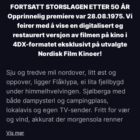
FORTSATT STORSLAGEN ETTER 50 ÅR
Opprinnelig premiere var 28.08.1975. Vi
feirer med å vise en digitalisert og
restaurert versjon av filmen på kino i
4DX-formatet eksklusivt på utvalgte
Nordisk Film Kinoer!
Sju og tredve mil nordover, litt øst og
oppover, ligger Flåklypa, ei lita fjellbygd
under himmelhvelvingen. Sjølberga med
både dampysteri og campingplass,
lokalavis og egen TV-sender. Fritt for vær
og vind, akkurat der morgensola renner
opp over Storjuvet, bor sykkelreparatør
Vis mer
Reodor Felgen og hans to assistenter.