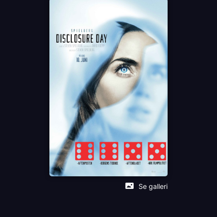
Colin Firth
Colman Domingo
Eve Hewson
Språk
EN
Sjanger
Action
Sci-Fi
Distributør
United International Pictures
Se galleri