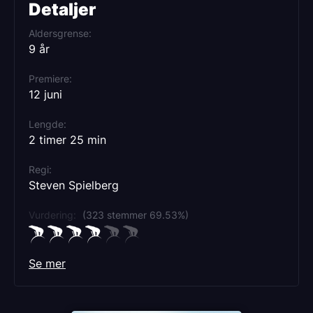
Detaljer
Aldersgrense
9 år
Premiere
12 juni
Lengde
2 timer 25 min
Regi
Steven Spielberg
Vurdering:
(323 stemmer 69.53%)
Se mer
Rollebesetning
Josh O'Connor
Emily Blunt