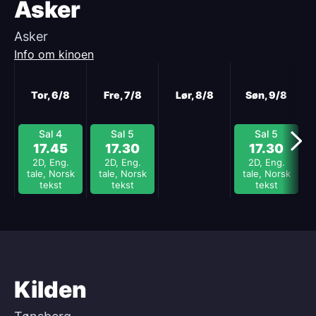
Asker
Asker
Info om kinoen
Neste
Tor, 6/8
Fre, 7/8
Lør, 8/8
Søn, 9/8
Sal 4
Sal 5
Sal 5
17.45
17.30
17.30
2D, Eng.
2D, Eng.
2D, Eng.
tale, Norsk
tale, Norsk
tale, Norsk
tekst
tekst
tekst
Kilden