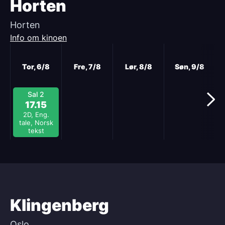
Horten
Horten
Info om kinoen
Neste
Tor, 6/8
Fre, 7/8
Lør, 8/8
Søn, 9/8
Sal 2
17.15
2D, Eng.
tale, Norsk
tekst
Klingenberg
Oslo