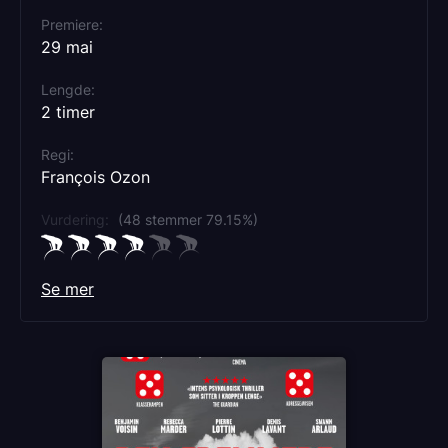
Samtidig gir Ozon historien tydeligere
Premiere
politiske og menneskelige lag, noe som
29 mai
gjør Meursalts gåtefulle natur enda mer
Lengde
slående.
2 timer
Regi
François Ozon
Vurdering:
(48 stemmer 79.15%)
Se mer
Rollebesetning
Pierre Lottin
Denis Lavant
Rebecca Marder
Benjamin Voisin
Swann Arlaud