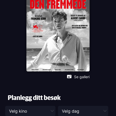
Språk
FR
Sjanger
Drama
Distributør
Fidalgo Filmdistribusjon
Se galleri
Planlegg ditt besøk