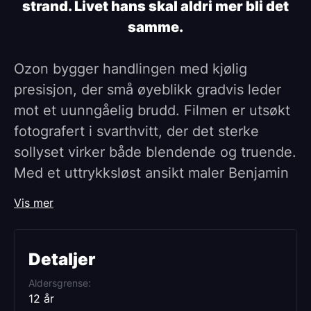
strand. Livet hans skal aldri mer bli det
samme.
Ozon bygger handlingen med kjølig
presisjon, der små øyeblikk gradvis leder
mot et uunngåelig brudd. Filmen er utsøkt
fotografert i svarthvitt, der det sterke
sollyset virker både blendende og truende.
Med et uttrykksløst ansikt maler Benjamin
Voisin et overbevisende og nøkternt
Vis mer
portrett av en mann som ikke passer inn.
Resultatet er en fascinerende og
Detaljer
utfordrende film, som holder seg tett til
Aldersgrense
den eksistensielle kraften i Camus’ roman.
12 år