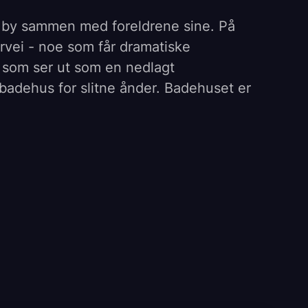
 ny by sammen med foreldrene sine. På
arvei - noe som får dramatiske
 som ser ut som en nedlagt
 badehus for slitne ånder. Badehuset er
 har tatt seg til rette på åndenes område
m om til griser. Chihiro får hjelp av den
 i badehuset. Her møter hun rekke
 noen onde. Sammen med sine nye
ba og prøver å redde seg selv og
gnefilm, laget av Hayao Miyazaki.