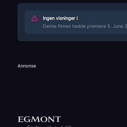
Sjanger
Animation
Ingen visninger i
Familiefilm
Denne filmen hadde premiere 5. June 20
Adventure
Distributør
Arthaus
Annonse