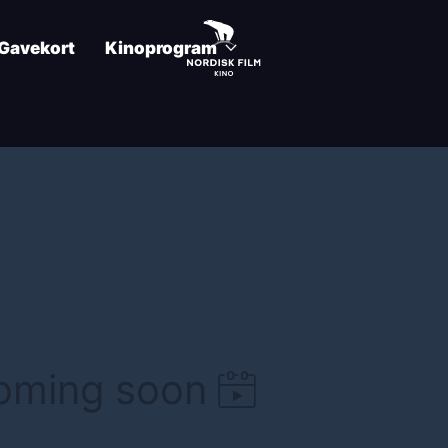
Gavekort
Kinoprogram
coming soon