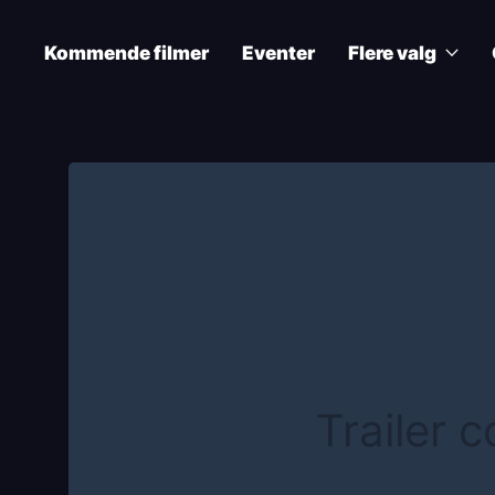
Skip
to
Kommende filmer
Eventer
Flere valg
main
content
Main
navigation
Trailer 