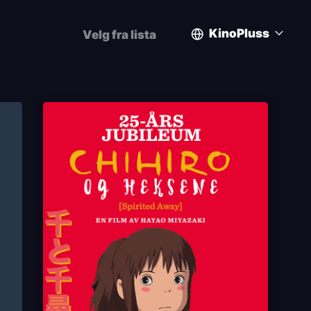
KinoPluss
Velg fra lista
User
account
menu