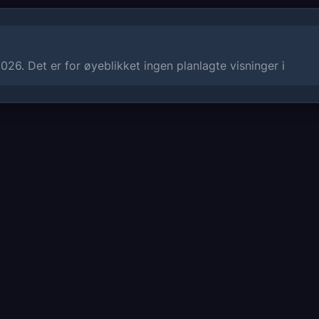
Miyazaki regnes som den fremste anim
topper han sin svært imponerende karr
publikum verden over, og vært en for
26. Det er for øyeblikket ingen planlagte visninger i
hjemlandet Japan og i USA. Filmen van
i filmfestivalen i Berlin og har mottatt