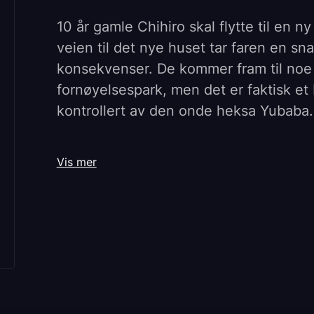
10 år gamle Chihiro skal flytte til en
veien til det nye huset tar faren en sn
konsekvenser. De kommer fram til noe
fornøyelsespark, men det er faktisk et
kontrollert av den onde heksa Yubaba.
Som straff for at foreldrene til Chihiro
Vis mer
og spist av maten deres, gjør Yubaba de
mystiske gutten Haku, og får seg jobb
merkelige skapninger - noen gode og
hjelpere tar hun opp kampen med Yuba
foreldrene sine.
Chihiro og heksene er en fantastisk te