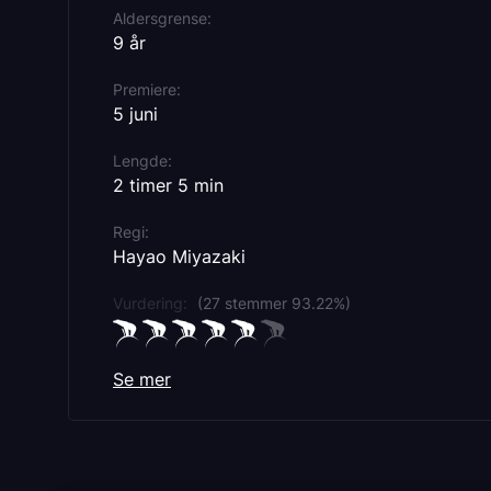
Aldersgrense
9 år
Premiere
5 juni
Lengde
2 timer 5 min
Regi
Hayao Miyazaki
Vurdering:
(27 stemmer 93.22%)
Se mer
Originaltittel
Chihiro og heksene
Språk
JA