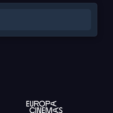
atøren i dag, og med denne filmen
iere. Chihiro og heksene har trollbundet
midabel publikumssuksess både i
t som første animasjonsfilm Gullbjørnen
 overstrømmende kritikker.