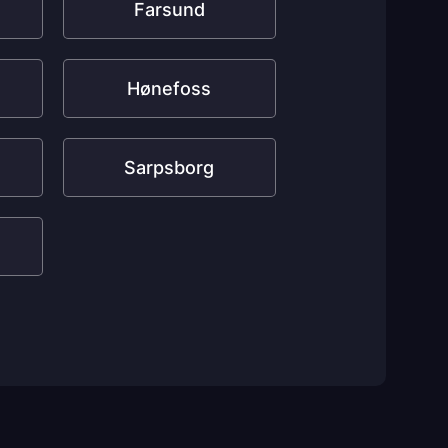
Farsund
Hønefoss
Sarpsborg