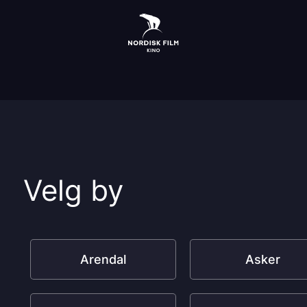
Velg by
Arendal
Asker