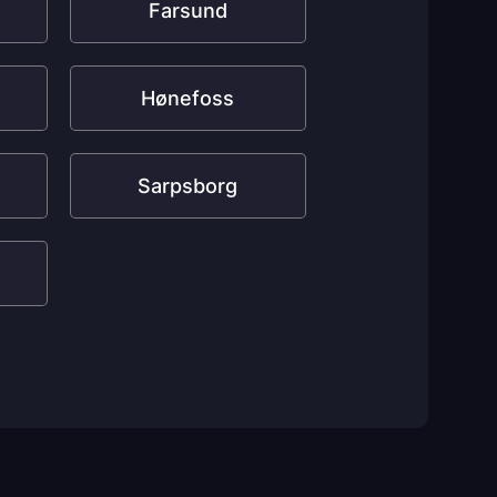
Farsund
Hønefoss
Sarpsborg