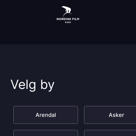
Velg by
Arendal
Asker