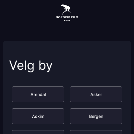
Skip
to
main
content
Velg by
Arendal
Asker
Askim
Bergen