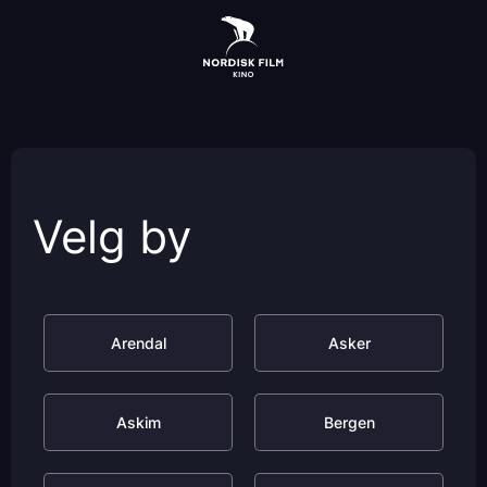
Skip
to
main
content
Velg by
Arendal
Asker
Askim
Bergen