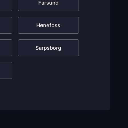
Farsund
Hønefoss
Sarpsborg