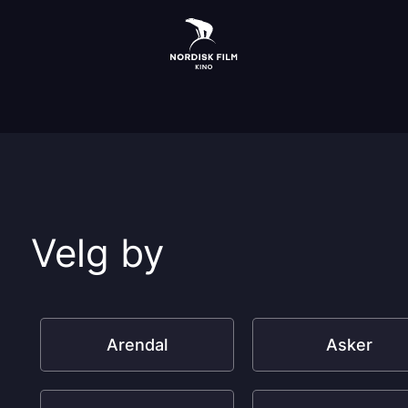
Velg by
Arendal
Asker