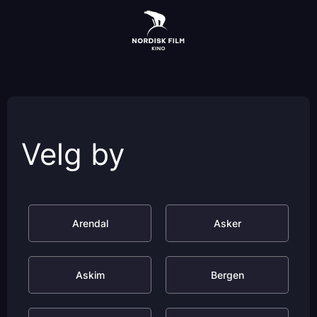
Skip
to
main
content
Velg by
Arendal
Asker
Askim
Bergen