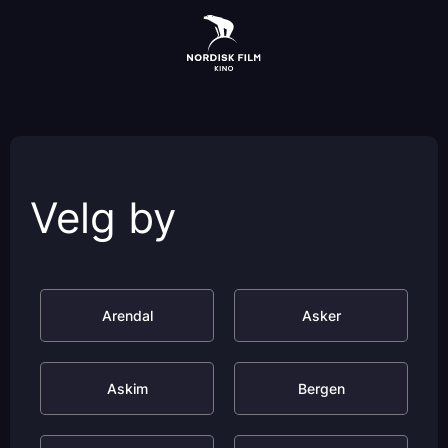
Skip
to
main
content
Velg by
Arendal
Asker
Askim
Bergen