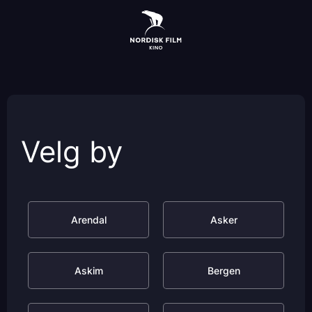
Skip
to
main
content
Velg by
Arendal
Asker
Askim
Bergen