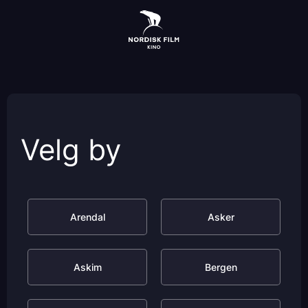
Skip
to
main
content
Velg by
Arendal
Asker
Askim
Bergen