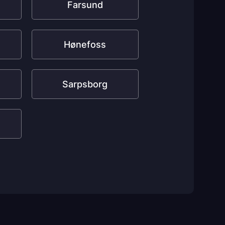
Farsund
Hønefoss
Sarpsborg