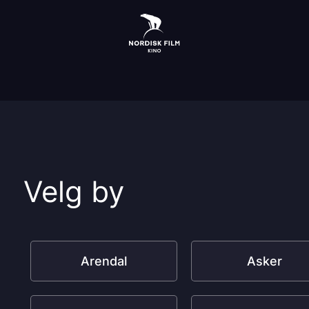
Velg by
Arendal
Asker