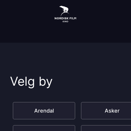
Velg by
Arendal
Asker