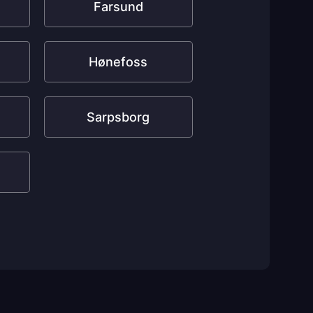
Farsund
Hønefoss
Sarpsborg